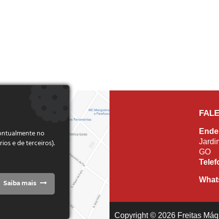
FAL
Ende
pontualmente no
Jardi
s e de terceiros).
GO
Tele
What
Saiba mais
Copyright © 2026 Freitas Máqu