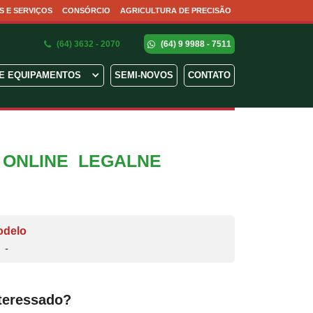
S E SERVIÇOS
CONSÓRCIO
AGRICULTURA DE PRECISÃO
(64) 3632 - 2070
(64) 9 9988 - 7511
E EQUIPAMENTOS
SEMI-NOVOS
CONTATO
ONLINE ️ LEGALNE
odelo
-
teressado?