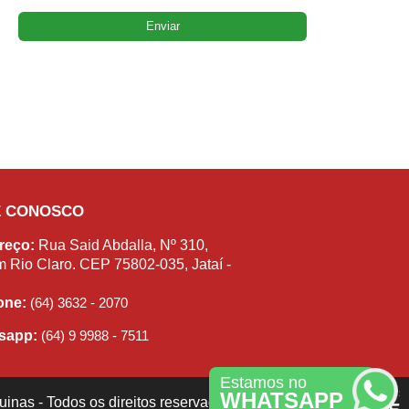
E CONOSCO
reço:
Rua Said Abdalla, Nº 310,
m Rio Claro. CEP 75802-035, Jataí -
fone:
(64) 3632 - 2070
sapp:
(64) 9 9988 - 7511
Estamos no
WHATSAPP
inas - Todos os direitos reservados