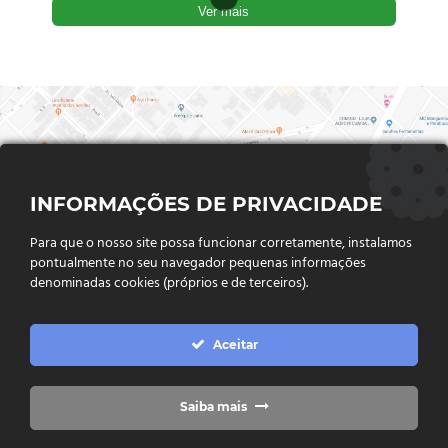
Ver mais
INFORMAÇÕES DE PRIVACIDADE
Para que o nosso site possa funcionar corretamente, instalamos
pontualmente no seu navegador pequenas informações
denominadas cookies (próprios e de terceiros).
FALE CONOSCO
Aceitar
Endereço:
Rua Said Abdalla, Nº 310, Jardim Rio Claro. CEP
75802-035, Jataí - GO
(64) 3632 - 2070
Telefone:
Saiba mais
(64) 9 9988 - 7511
Whatsapp: