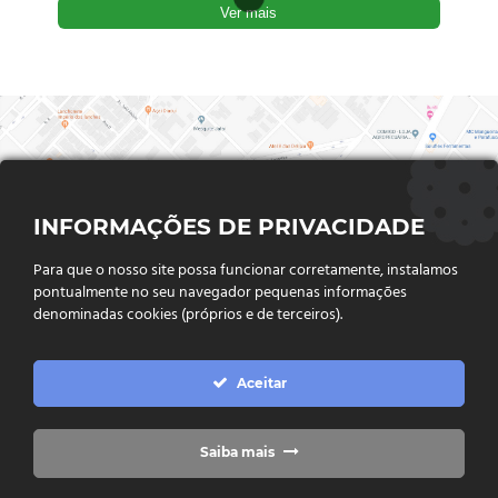
Ver mais
INFORMAÇÕES DE PRIVACIDADE
Para que o nosso site possa funcionar corretamente, instalamos
pontualmente no seu navegador pequenas informações
denominadas cookies (próprios e de terceiros).
FALE CONOSCO
Aceitar
Endereço:
Rua Said Abdalla, Nº 310, Jardim Rio Claro. CEP
75802-035, Jataí - GO
(64) 3632 - 2070
Telefone:
Saiba mais
(64) 9 9988 - 7511
Whatsapp: