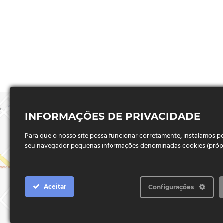
INFORMAÇÕES DE PRIVACIDADE
Para que o nosso site possa funcionar corretamente, instalamos 
seu navegador pequenas informações denominadas cookies (próprio
Aceitar
Configurações