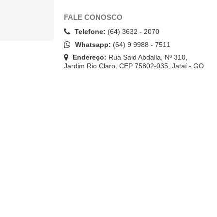
FALE CONOSCO
Telefone:
(64) 3632 - 2070
Whatsapp:
(64) 9 9988 - 7511
Endereço:
Rua Said Abdalla, Nº 310,
Jardim Rio Claro. CEP 75802-035, Jataí - GO