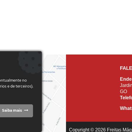
FAL
Ende
pontualmente no
Jardi
s e de terceiros).
GO
Tele
What
Saiba mais
Copyright © 2026 Freitas Máqu