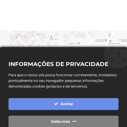
INFORMAÇÕES DE PRIVACIDADE
Para que o nosso site possa funcionar corretamente, instalamos
pontualmente no seu navegador pequenas informações
denominadas cookies (próprios e de terceiros).
FALE CONOSCO
Aceitar
Endereço:
Rua Said Abdalla, Nº 310, Jardim Rio Claro. CEP
75802-035, Jataí - GO
(64) 3632 - 2070
Telefone:
Saiba mais