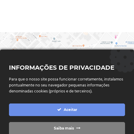
INFORMAÇÕES DE PRIVACIDADE
Para que o nosso site possa funcionar corretamente, instalamos
pontualmente no seu navegador pequenas informações
denominadas cookies (próprios e de terceiros).
FALE CONOSCO
Aceitar
Endereço:
Rua Said Abdalla, Nº 310, Jardim Rio Claro. CEP
75802-035, Jataí - GO
(64) 3632 - 2070
Telefone:
Saiba mais