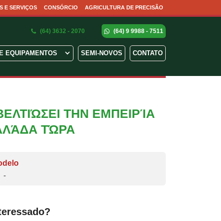
S E SERVIÇOS
CONSÓRCIO
AGRICULTURA DE PRECISÃO
(64) 3632 - 2070
(64) 9 9988 - 7511
E EQUIPAMENTOS
SEMI-NOVOS
CONTATO
ΒΕΛΤΙΏΣΕΙ ΤΗΝ ΕΜΠΕΙΡΊΑ
ΕΛΛΆΔΑ ΤΏΡΑ
odelo
-
teressado?