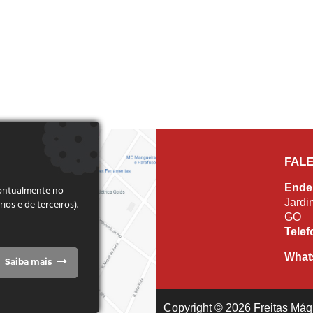
FAL
Ende
pontualmente no
Jardi
s e de terceiros).
GO
Tele
What
Saiba mais
Copyright © 2026 Freitas Máqu