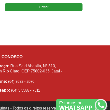
E CONOSCO
reço:
Rua Said Abdalla, Nº 310,
m Rio Claro. CEP 75802-035, Jataí -
fone:
(64) 3632 - 2070
sapp:
(64) 9 9988 - 7511
Estamos no
WHATSAPP
inas - Todos os direitos reservados