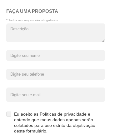
FAÇA UMA PROPOSTA
* Todos os campos são obrigatórios
Eu aceito as
Políticas de privacidade
e
entendo que meus dados apenas serão
coletados para uso estrito da objetivação
deste formulário.