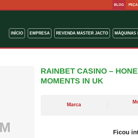
BLOG
PEÇA
INÍCIO
EMPRESA
REVENDA MASTER JACTO
MÁQUINAS 
RAINBET CASINO – HONE
MOMENTS IN UK
M
Marca
Ficou in