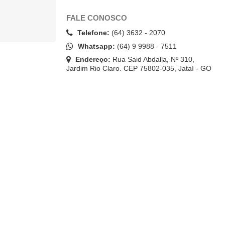
FALE CONOSCO
Telefone:
(64) 3632 - 2070
Whatsapp:
(64) 9 9988 - 7511
Endereço:
Rua Said Abdalla, Nº 310,
Jardim Rio Claro. CEP 75802-035, Jataí - GO