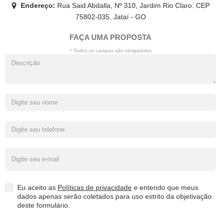
Endereço:
Rua Said Abdalla, Nº 310, Jardim Rio Claro. CEP
75802-035, Jataí - GO
FAÇA UMA PROPOSTA
* Todos os campos são obrigatórios
Eu aceito as
Políticas de privacidade
e entendo que meus
dados apenas serão coletados para uso estrito da objetivação
deste formulário.