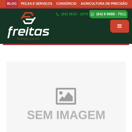
BLOG
PEÇAS E SERVIÇOS
CONSÓRCIO
AGRICULTURA DE PRECISÃO
(64) 3632 - 2070
(64) 9 9988 - 7511