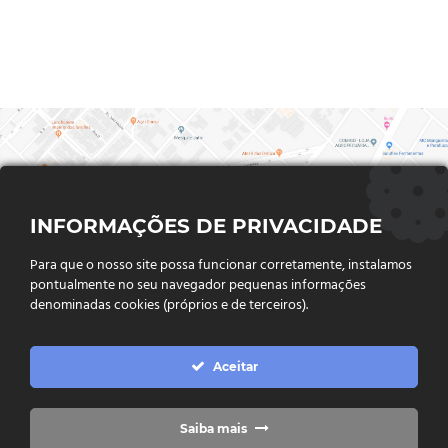
INFORMAÇÕES DE PRIVACIDADE
Para que o nosso site possa funcionar corretamente, instalamos
pontualmente no seu navegador pequenas informações
denominadas cookies (próprios e de terceiros).
FALE CONOSCO
Aceitar
Endereço:
Rua Said Abdalla, Nº 310, Jardim Rio Claro. CEP
75802-035, Jataí - GO
(64) 3632 - 2070
Telefone:
Saiba mais