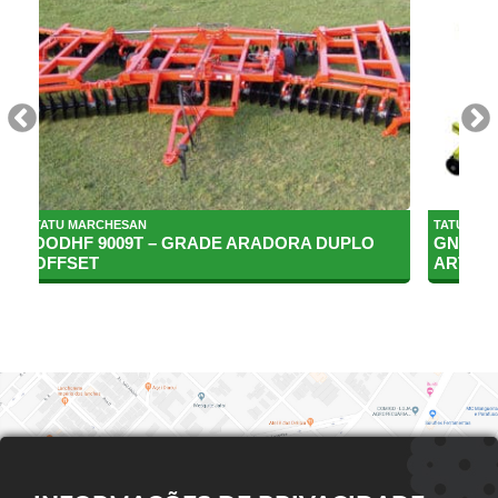
TATU MARCHESAN
TATU MA
DODHF 9009T – GRADE ARADORA DUPLO
GNACR 
OFFSET
ARTIC