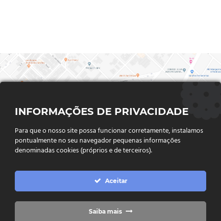
INFORMAÇÕES DE PRIVACIDADE
Para que o nosso site possa funcionar corretamente, instalamos
pontualmente no seu navegador pequenas informações
denominadas cookies (próprios e de terceiros).
FALE CONOSCO
Aceitar
Endereço:
Rua Said Abdalla, Nº 310, Jardim Rio Claro. CEP
75802-035, Jataí - GO
(64) 3632 - 2070
Telefone:
Saiba mais