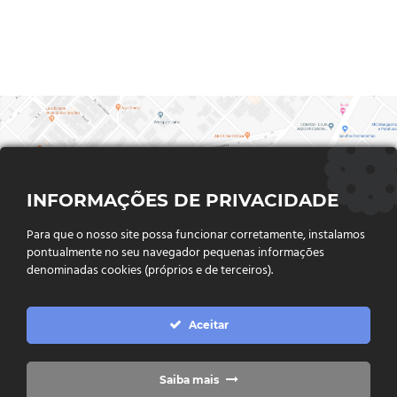
INFORMAÇÕES DE PRIVACIDADE
Para que o nosso site possa funcionar corretamente, instalamos
pontualmente no seu navegador pequenas informações
denominadas cookies (próprios e de terceiros).
FALE CONOSCO
Aceitar
Endereço:
Rua Said Abdalla, Nº 310, Jardim Rio Claro. CEP
75802-035, Jataí - GO
(64) 3632 - 2070
Telefone:
Saiba mais