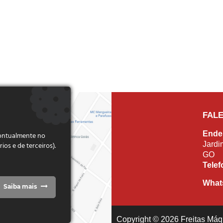
FAL
Ende
pontualmente no
Jardi
s e de terceiros).
GO
Tele
What
Saiba mais
Copyright © 2026 Freitas Máqu