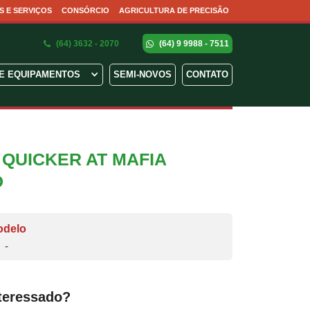
S E SERVIÇOS
CONSÓRCIO
AGRICULTURA DE PRECISÃO
(64) 3632 - 2070
(64) 9 9988 - 7511
E EQUIPAMENTOS
SEMI-NOVOS
CONTATO
QUICKER AT MAFIA
D
odelo
-
teressado?