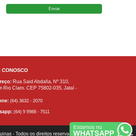
E CONOSCO
reço:
Rua Said Abdalla, Nº 310,
m Rio Claro. CEP 75802-035, Jataí -
fone:
(64) 3632 - 2070
sapp:
(64) 9 9988 - 7511
Estamos no
WHATSAPP
inas - Todos os direitos reservados