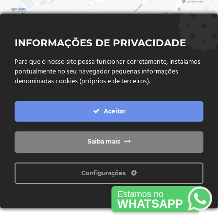
INFORMAÇÕES DE PRIVACIDADE
Para que o nosso site possa funcionar corretamente, instalamos
pontualmente no seu navegador pequenas informações
denominadas cookies (próprios e de terceiros).
FALE CONOSCO
Endereço:
Rua Said Abdalla, Nº 310, Jardim Rio Claro. CEP
Aceitar
75802-035, Jataí - GO
(64) 3632 - 2070
Telefone:
(64) 9 9988 - 7511
Whatsapp:
Saiba mais
Configurações
Copyright © 2026 Freitas Máquinas - Todos os direitos reservados
Estamos no
WHATSAPP