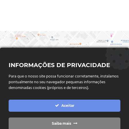
INFORMAÇÕES DE PRIVACIDADE
Para que o nosso site possa funcionar corretamente, instalamos
pontualmente no seu navegador pequenas informações
denominadas cookies (próprios e de terceiros).
FALE CONOSCO
Aceitar
Endereço:
Rua Said Abdalla, Nº 310, Jardim Rio Claro. CEP
75802-035, Jataí - GO
(64) 3632 - 2070
Telefone:
Saiba mais