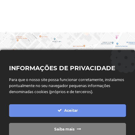
INFORMAÇÕES DE PRIVACIDADE
Para que o nosso site possa funcionar corretamente, instalamos
pontualmente no seu navegador pequenas informações
denominadas cookies (próprios e de terceiros).
FALE CONOSCO
Aceitar
Endereço:
Rua Said Abdalla, Nº 310, Jardim Rio Claro. CEP
75802-035, Jataí - GO
(64) 3632 - 2070
Telefone:
Saiba mais