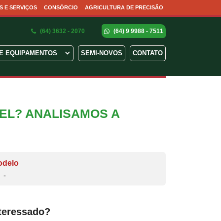
S E SERVIÇOS
CONSÓRCIO
AGRICULTURA DE PRECISÃO
(64) 3632 - 2070
(64) 9 9988 - 7511
E EQUIPAMENTOS
SEMI-NOVOS
CONTATO
VEL? ANALISAMOS A
odelo
-
teressado?