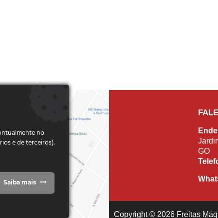
FAL
Ende
pontualmente no
Jardi
s e de terceiros).
GO
Tele
What
Saiba mais
Copyright © 2026 Freitas Máqu