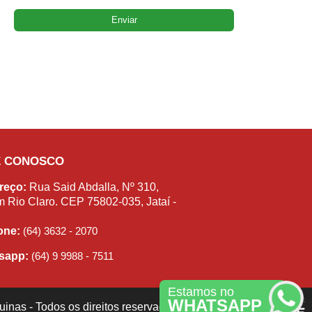
E CONOSCO
reço:
Rua Said Abdalla, Nº 310,
m Rio Claro. CEP 75802-035, Jataí -
fone:
(64) 3632 - 2070
sapp:
(64) 9 9988 - 7511
Estamos no
WHATSAPP
inas - Todos os direitos reservados