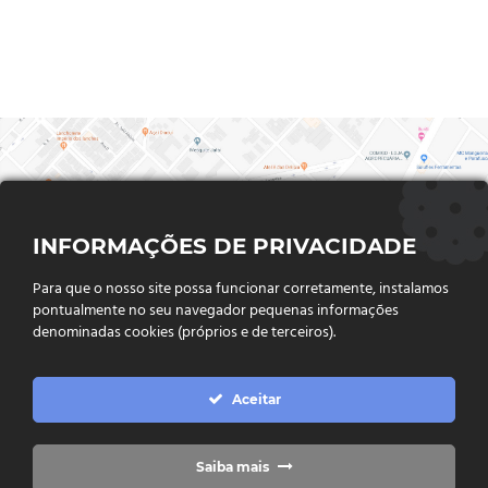
INFORMAÇÕES DE PRIVACIDADE
Para que o nosso site possa funcionar corretamente, instalamos
pontualmente no seu navegador pequenas informações
denominadas cookies (próprios e de terceiros).
FALE CONOSCO
Aceitar
Endereço:
Rua Said Abdalla, Nº 310, Jardim Rio Claro. CEP
75802-035, Jataí - GO
(64) 3632 - 2070
Telefone:
Saiba mais