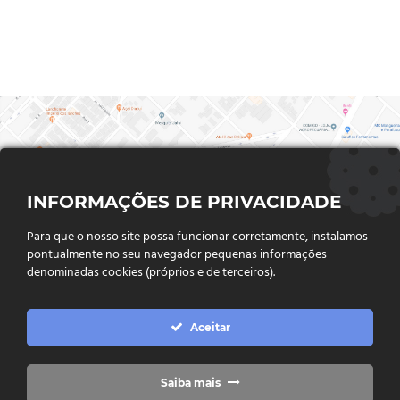
INFORMAÇÕES DE PRIVACIDADE
Para que o nosso site possa funcionar corretamente, instalamos
pontualmente no seu navegador pequenas informações
denominadas cookies (próprios e de terceiros).
FALE CONOSCO
Aceitar
Endereço:
Rua Said Abdalla, Nº 310, Jardim Rio Claro. CEP
75802-035, Jataí - GO
(64) 3632 - 2070
Telefone:
Saiba mais