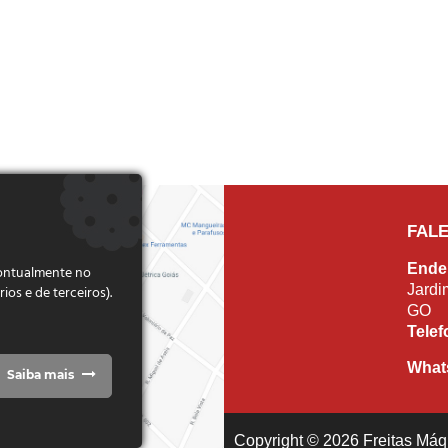
FAL
Ende
pontualmente no
Jardi
s e de terceiros).
GO
Tele
What
Saiba mais
Copyright © 2026 Freitas Máqu