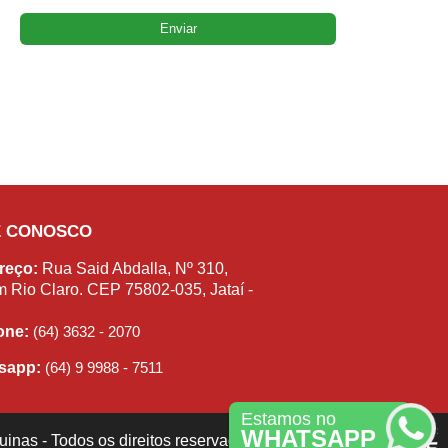
E CONOSCO
reço:
Rua Said Abdalla, Nº 310,
m Rio Claro. CEP 75802-035, Jataí -
fone:
(64) 3632 - 2070
sapp:
(64) 9 9988 - 7511
Estamos no
WHATSAPP
inas - Todos os direitos reservados