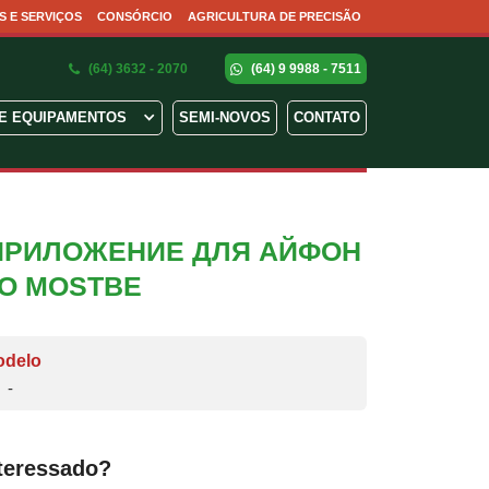
S E SERVIÇOS
CONSÓRCIO
AGRICULTURA DE PRECISÃO
(64) 3632 - 2070
(64) 9 9988 - 7511
E EQUIPAMENTOS
SEMI-NOVOS
CONTATO
ПРИЛОЖЕНИЕ ДЛЯ АЙФОН
НО MOSTBE
odelo
-
teressado?