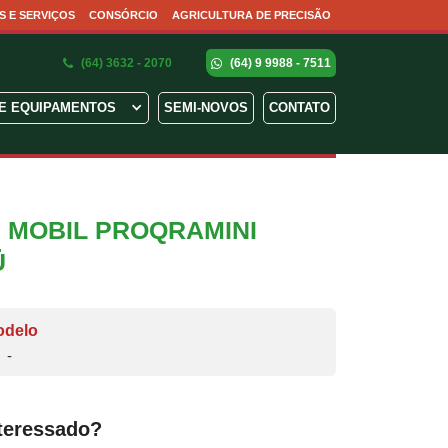
S E SERVIÇOS
CONSÓRCIO
AGRICULTURA DE PRECISÃO
(64) 3632 - 2070
(64) 9 9988 - 7511
E EQUIPAMENTOS
SEMI-NOVOS
CONTATO
 MOBIL PROQRAMINI
Ü
odelo
-
teressado?