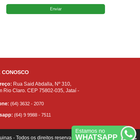
E CONOSCO
reço:
Rua Said Abdalla, Nº 310,
m Rio Claro. CEP 75802-035, Jataí -
fone:
(64) 3632 - 2070
sapp:
(64) 9 9988 - 7511
Estamos no
WHATSAPP
inas - Todos os direitos reservados