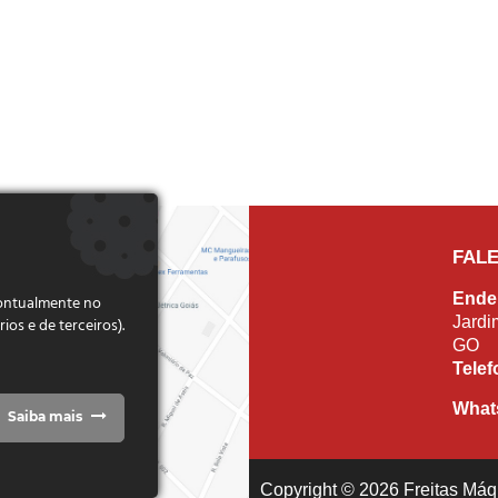
FAL
Ende
pontualmente no
Jardi
s e de terceiros).
GO
Tele
What
Saiba mais
Copyright © 2026 Freitas Máqu