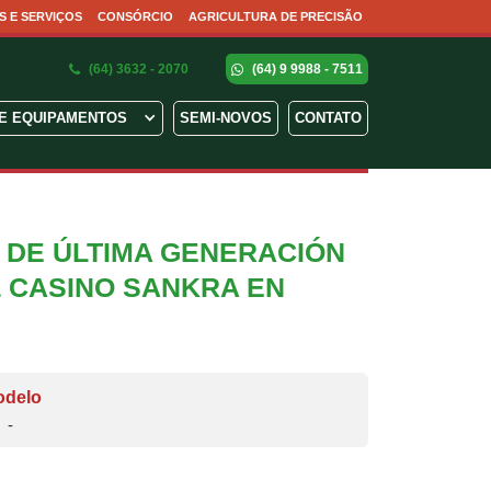
S E SERVIÇOS
CONSÓRCIO
AGRICULTURA DE PRECISÃO
(64) 3632 - 2070
(64) 9 9988 - 7511
E EQUIPAMENTOS
SEMI-NOVOS
CONTATO
 DE ÚLTIMA GENERACIÓN
 CASINO SANKRA EN
odelo
-