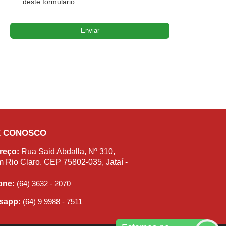
deste formulário.
E CONOSCO
reço:
Rua Said Abdalla, Nº 310,
m Rio Claro. CEP 75802-035, Jataí -
fone:
(64) 3632 - 2070
sapp:
(64) 9 9988 - 7511