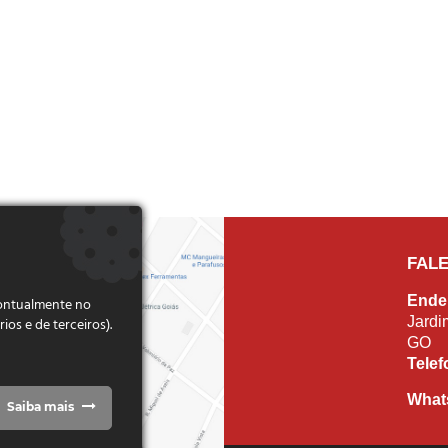
FAL
Ende
pontualmente no
Jardi
s e de terceiros).
GO
Tele
What
Saiba mais