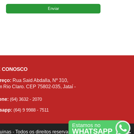
E CONOSCO
reço:
Rua Said Abdalla, Nº 310,
m Rio Claro. CEP 75802-035, Jataí -
fone:
(64) 3632 - 2070
sapp:
(64) 9 9988 - 7511
Estamos no
WHATSAPP
inas - Todos os direitos reservados