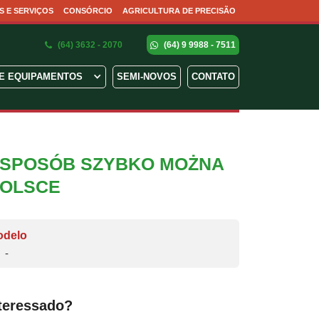
S E SERVIÇOS
CONSÓRCIO
AGRICULTURA DE PRECISÃO
(64) 3632 - 2070
(64) 9 9988 - 7511
E EQUIPAMENTOS
SEMI-NOVOS
CONTATO
I SPOSÓB SZYBKO MOŻNA
POLSCE
odelo
-
teressado?