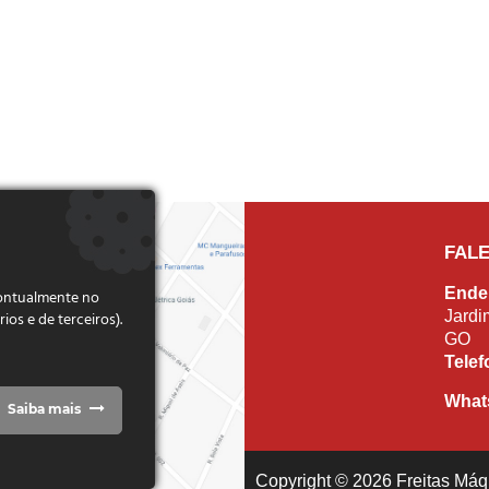
FAL
Ende
pontualmente no
Jardi
s e de terceiros).
GO
Tele
What
Saiba mais
Copyright © 2026 Freitas Máqu