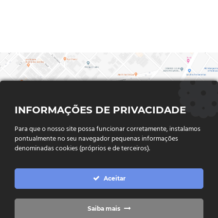
INFORMAÇÕES DE PRIVACIDADE
Para que o nosso site possa funcionar corretamente, instalamos
pontualmente no seu navegador pequenas informações
denominadas cookies (próprios e de terceiros).
FALE CONOSCO
Aceitar
Endereço:
Rua Said Abdalla, Nº 310, Jardim Rio Claro. CEP
75802-035, Jataí - GO
(64) 3632 - 2070
Telefone:
Saiba mais