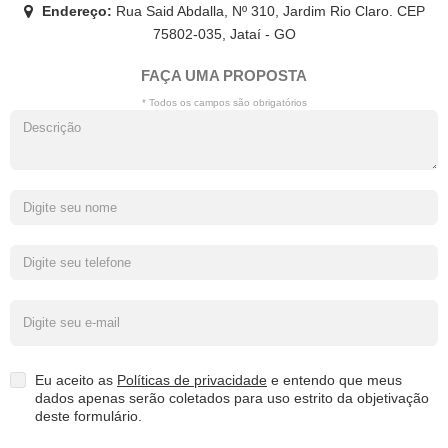
Endereço:
Rua Said Abdalla, Nº 310, Jardim Rio Claro. CEP
75802-035, Jataí - GO
FAÇA UMA PROPOSTA
* Todos os campos são obrigatórios
Eu aceito as
Políticas de privacidade
e entendo que meus
dados apenas serão coletados para uso estrito da objetivação
deste formulário.