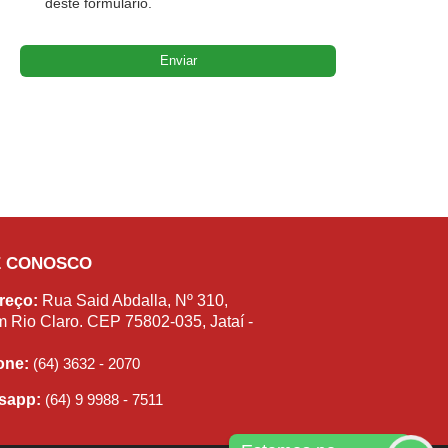
deste formulário.
E CONOSCO
reço:
Rua Said Abdalla, Nº 310,
m Rio Claro. CEP 75802-035, Jataí -
fone:
(64) 3632 - 2070
sapp:
(64) 9 9988 - 7511