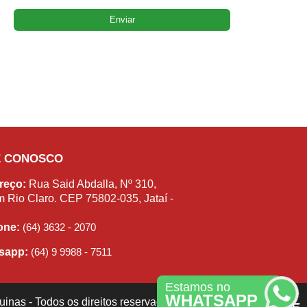
E CONOSCO
reço:
Rua Said Abdalla, Nº 310,
m Rio Claro. CEP 75802-035, Jataí -
fone:
(64) 3632 - 2070
sapp:
(64) 9 9988 - 7511
Estamos no
WHATSAPP
inas - Todos os direitos reservados