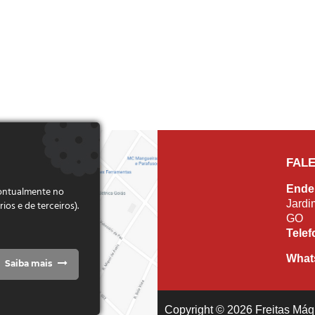
FAL
Ende
pontualmente no
Jardi
s e de terceiros).
GO
Tele
What
Saiba mais
Copyright © 2026 Freitas Máqu