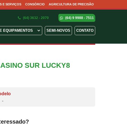
S E SERVIÇOS
CONSÓRCIO
AGRICULTURA DE PRECISÃO
(64) 3632 - 2070
(64) 9 9988 - 7511
E EQUIPAMENTOS
SEMI-NOVOS
CONTATO
 CASINO SUR LUCKY8
odelo
-
teressado?