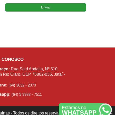
E CONOSCO
reço:
Rua Said Abdalla, Nº 310,
m Rio Claro. CEP 75802-035, Jataí -
fone:
(64) 3632 - 2070
sapp:
(64) 9 9988 - 7511
Estamos no
WHATSAPP
inas - Todos os direitos reservados