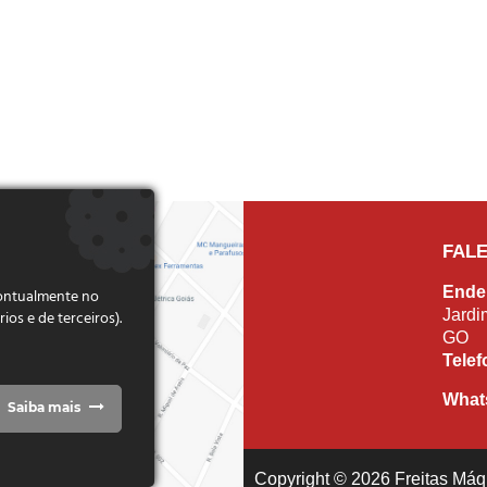
FAL
Ende
pontualmente no
Jardi
s e de terceiros).
GO
Tele
What
Saiba mais
Copyright © 2026 Freitas Máqu