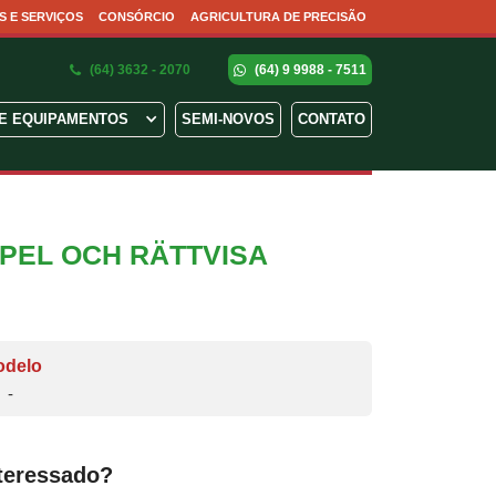
S E SERVIÇOS
CONSÓRCIO
AGRICULTURA DE PRECISÃO
(64) 3632 - 2070
(64) 9 9988 - 7511
E EQUIPAMENTOS
SEMI-NOVOS
CONTATO
SPEL OCH RÄTTVISA
odelo
-
teressado?