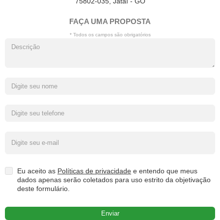
75802-035, Jataí - GO
FAÇA UMA PROPOSTA
* Todos os campos são obrigatórios
Eu aceito as
Políticas de privacidade
e entendo que meus
dados apenas serão coletados para uso estrito da objetivação
deste formulário.