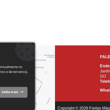
FAL
Ende
pontualmente no
Jardi
s e de terceiros).
GO
Tele
What
Saiba mais
Copyright © 2026 Freitas Máqu