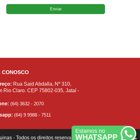
E CONOSCO
reço:
Rua Said Abdalla, Nº 310,
m Rio Claro. CEP 75802-035, Jataí -
fone:
(64) 3632 - 2070
sapp:
(64) 9 9988 - 7511
Estamos no
WHATSAPP
inas - Todos os direitos reservados