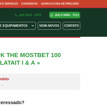
S E SERVIÇOS
CONSÓRCIO
AGRICULTURA DE PRECISÃO
(64) 3632 - 2070
(64) 9 9988 - 7511
E EQUIPAMENTOS
SEMI-NOVOS
CONTATO
K THE MOSTBET 100
TAIT I & A »
odelo
-
teressado?