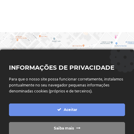
INFORMAÇÕES DE PRIVACIDADE
Para que o nosso site possa funcionar corretamente, instalamos
pontualmente no seu navegador pequenas informações
denominadas cookies (próprios e de terceiros).
FALE CONOSCO
Aceitar
Endereço:
Rua Said Abdalla, Nº 310, Jardim Rio Claro. CEP
75802-035, Jataí - GO
(64) 3632 - 2070
Telefone:
Saiba mais