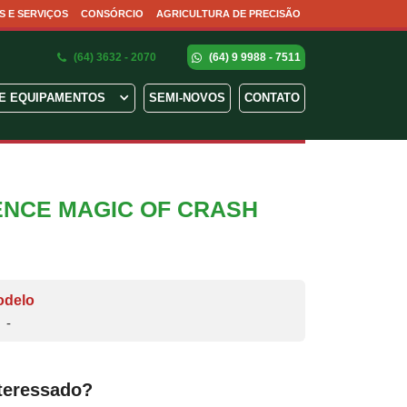
S E SERVIÇOS
CONSÓRCIO
AGRICULTURA DE PRECISÃO
(64) 3632 - 2070
(64) 9 9988 - 7511
E EQUIPAMENTOS
SEMI-NOVOS
CONTATO
ENCE MAGIC OF CRASH
odelo
-
teressado?