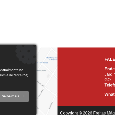
FAL
Ende
pontualmente no
Jardi
s e de terceiros).
GO
Tele
What
Saiba mais
Copyright © 2026 Freitas Máqu