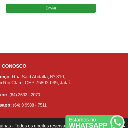
E CONOSCO
reço:
Rua Said Abdalla, Nº 310,
m Rio Claro. CEP 75802-035, Jataí -
fone:
(64) 3632 - 2070
sapp:
(64) 9 9988 - 7511
Estamos no
WHATSAPP
inas - Todos os direitos reservados