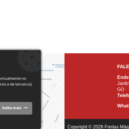
FAL
Ende
pontualmente no
Jardi
s e de terceiros).
GO
Tele
What
Saiba mais
Copyright © 2026 Freitas Máqu