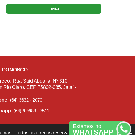
E CONOSCO
reço:
Rua Said Abdalla, Nº 310,
m Rio Claro. CEP 75802-035, Jataí -
fone:
(64) 3632 - 2070
sapp:
(64) 9 9988 - 7511
Estamos no
WHATSAPP
inas - Todos os direitos reservados