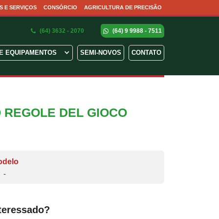
S E SERVIÇOS
CONSÓRCIO
AGRICULTURA DE PRECISÃO
(64) 3632 - 2070
(64) 9 9988 - 7511
E EQUIPAMENTOS
SEMI-NOVOS
CONTATO
O REGOLE DEL GIOCO
odelo
-
teressado?