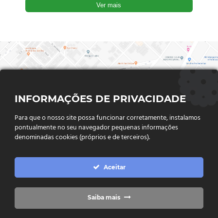
Ver mais
INFORMAÇÕES DE PRIVACIDADE
Para que o nosso site possa funcionar corretamente, instalamos
pontualmente no seu navegador pequenas informações
denominadas cookies (próprios e de terceiros).
FALE CONOSCO
Aceitar
Endereço:
Rua Said Abdalla, Nº 310, Jardim Rio Claro. CEP
75802-035, Jataí - GO
(64) 3632 - 2070
Telefone:
Saiba mais
(64) 9 9988 - 7511
Whatsapp: