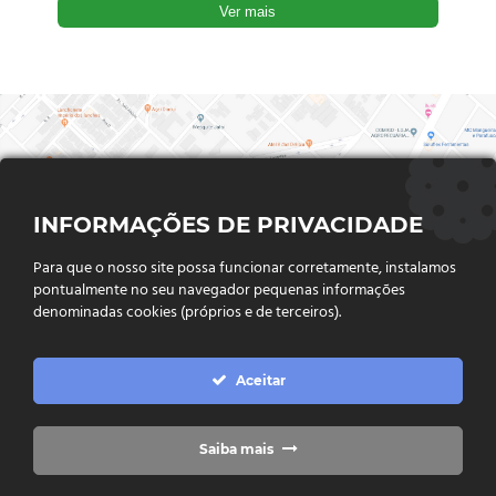
Ver mais
INFORMAÇÕES DE PRIVACIDADE
Para que o nosso site possa funcionar corretamente, instalamos
pontualmente no seu navegador pequenas informações
denominadas cookies (próprios e de terceiros).
FALE CONOSCO
Aceitar
Endereço:
Rua Said Abdalla, Nº 310, Jardim Rio Claro. CEP
75802-035, Jataí - GO
(64) 3632 - 2070
Telefone:
Saiba mais
(64) 9 9988 - 7511
Whatsapp: