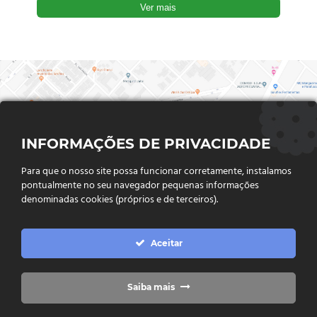
Ver mais
INFORMAÇÕES DE PRIVACIDADE
Para que o nosso site possa funcionar corretamente, instalamos
pontualmente no seu navegador pequenas informações
denominadas cookies (próprios e de terceiros).
FALE CONOSCO
Aceitar
Endereço:
Rua Said Abdalla, Nº 310, Jardim Rio Claro. CEP
75802-035, Jataí - GO
(64) 3632 - 2070
Telefone:
Saiba mais
(64) 9 9988 - 7511
Whatsapp: