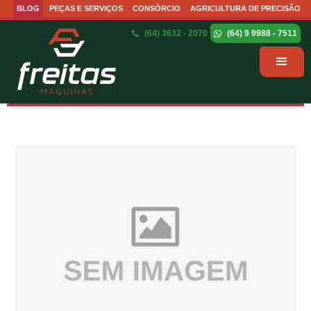
BLOG
PEÇAS E SERVIÇOS
CONSÓRCIO
AGRICULTURA DE PRECISÃO
(64) 3632 - 2070
(64) 9 9988 - 7511