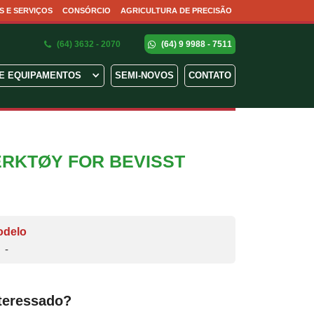
S E SERVIÇOS
CONSÓRCIO
AGRICULTURA DE PRECISÃO
(64) 3632 - 2070
(64) 9 9988 - 7511
E EQUIPAMENTOS
SEMI-NOVOS
CONTATO
ERKTØY FOR BEVISST
odelo
-
teressado?