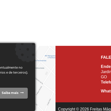
FAL
Ende
pontualmente no
Jardi
s e de terceiros).
GO
Tele
What
Saiba mais
Copyright © 2026 Freitas Máqu