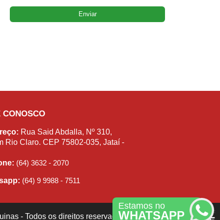
E CONOSCO
reço:
Rua Said Abdalla, Nº 310,
m Rio Claro. CEP 75802-035, Jataí -
fone:
(64) 3632 - 2070
sapp:
(64) 9 9988 - 7511
Estamos no
WHATSAPP
inas - Todos os direitos reservados