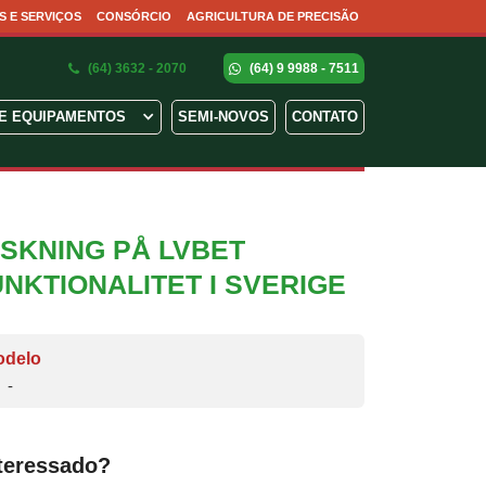
S E SERVIÇOS
CONSÓRCIO
AGRICULTURA DE PRECISÃO
(64) 3632 - 2070
(64) 9 9988 - 7511
E EQUIPAMENTOS
SEMI-NOVOS
CONTATO
SKNING PÅ LVBET
NKTIONALITET I SVERIGE
odelo
-
teressado?