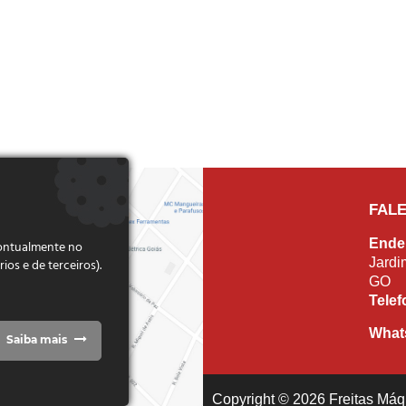
FAL
Ende
pontualmente no
Jardi
s e de terceiros).
GO
Tele
What
Saiba mais
Copyright © 2026 Freitas Máqu