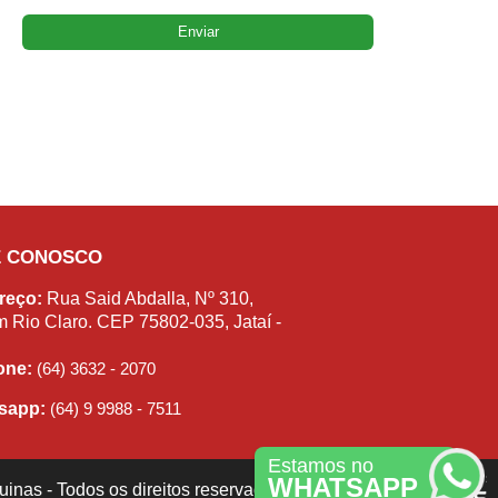
E CONOSCO
reço:
Rua Said Abdalla, Nº 310,
m Rio Claro. CEP 75802-035, Jataí -
fone:
(64) 3632 - 2070
sapp:
(64) 9 9988 - 7511
Estamos no
WHATSAPP
inas - Todos os direitos reservados