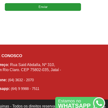
E CONOSCO
reço:
Rua Said Abdalla, Nº 310,
m Rio Claro. CEP 75802-035, Jataí -
fone:
(64) 3632 - 2070
sapp:
(64) 9 9988 - 7511
Estamos no
WHATSAPP
inas - Todos os direitos reservados