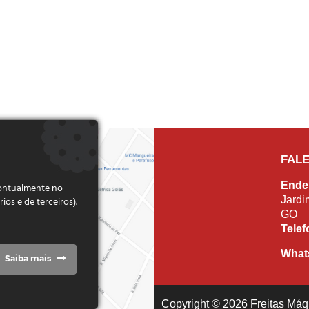
FAL
Ende
pontualmente no
Jardi
s e de terceiros).
GO
Tele
What
Saiba mais
Copyright © 2026 Freitas Máqu