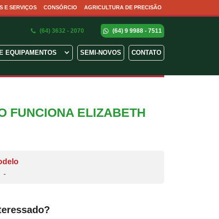
S E SERVIÇOS
CONSÓRCIO
AGRICULTURA DE PRECISÃO
(64) 3632 - 2070
(64) 9 9988 - 7511
E EQUIPAMENTOS
SEMI-NOVOS
CONTATO
O FUNCIONA ELIZABETH
odelo
-
teressado?