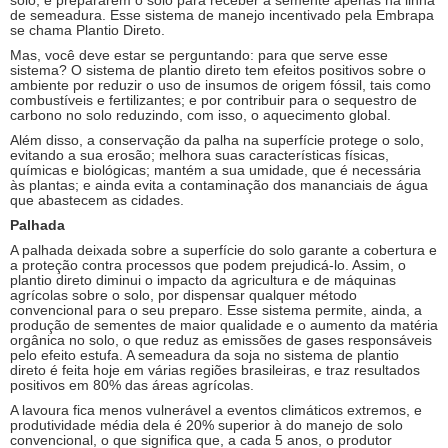
solo, e prepararem o solo para receber a semente apenas na linha
de semeadura. Esse sistema de manejo incentivado pela Embrapa
se chama Plantio Direto.
Mas, você deve estar se perguntando: para que serve esse
sistema? O sistema de plantio direto tem efeitos positivos sobre o
ambiente por reduzir o uso de insumos de origem fóssil, tais como
combustíveis e fertilizantes; e por contribuir para o sequestro de
carbono no solo reduzindo, com isso, o aquecimento global.
Além disso, a conservação da palha na superfície protege o solo,
evitando a sua erosão; melhora suas características físicas,
químicas e biológicas; mantém a sua umidade, que é necessária
às plantas; e ainda evita a contaminação dos mananciais de água
que abastecem as cidades.
Palhada
A palhada deixada sobre a superfície do solo garante a cobertura e
a proteção contra processos que podem prejudicá-lo. Assim, o
plantio direto diminui o impacto da agricultura e de máquinas
agrícolas sobre o solo, por dispensar qualquer método
convencional para o seu preparo. Esse sistema permite, ainda, a
produção de sementes de maior qualidade e o aumento da matéria
orgânica no solo, o que reduz as emissões de gases responsáveis
pelo efeito estufa. A semeadura da soja no sistema de plantio
direto é feita hoje em várias regiões brasileiras, e traz resultados
positivos em 80% das áreas agrícolas.
A lavoura fica menos vulnerável a eventos climáticos extremos, e
produtividade média dela é 20% superior à do manejo de solo
convencional, o que significa que, a cada 5 anos, o produtor