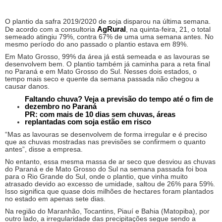
O plantio da safra 2019/2020 de soja disparou na última semana.
AgRural
De acordo com a consultoria
, na quinta-feira, 21, o total
semeado atingiu 79%, contra 67% de uma uma semana antes. No
mesmo período do ano passado o plantio estava em 89%.
Em Mato Grosso, 99% da área já está semeada e as lavouras se
desenvolvem bem. O plantio também já caminha para a reta final
no Paraná e em Mato Grosso do Sul. Nesses dois estados, o
tempo mais seco e quente da semana passada não chegou a
causar danos.
Faltando chuva? Veja a previsão do tempo até o fim de
dezembro no Paraná
PR: com mais de 10 dias sem chuvas, áreas
replantadas com soja estão em risco
“Mas as lavouras se desenvolvem de forma irregular e é preciso
que as chuvas mostradas nas previsões se confirmem o quanto
antes”, disse a empresa.
No entanto, essa mesma massa de ar seco que desviou as chuvas
do Paraná e de Mato Grosso do Sul na semana passada foi boa
para o Rio Grande do Sul, onde o plantio, que vinha muito
atrasado devido ao excesso de umidade, saltou de 26% para 59%.
Isso significa que quase dois milhões de hectares foram plantados
no estado em apenas sete dias.
Na região do Maranhão, Tocantins, Piauí e Bahia (Matopiba), por
outro lado, a irregularidade das precipitações segue sendo a