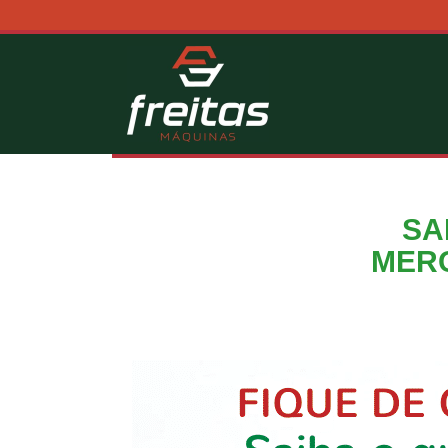
SA
MERC