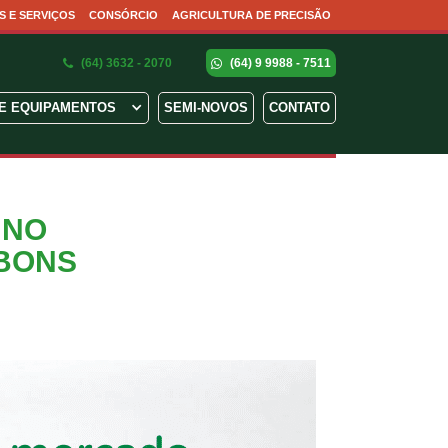
S E SERVIÇOS
CONSÓRCIO
AGRICULTURA DE PRECISÃO
(64) 3632 - 2070
(64) 9 9988 - 7511
E EQUIPAMENTOS
SEMI-NOVOS
CONTATO
 NO
 BONS