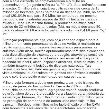
com a soja cultivada na primavera/verão e o milho no
outono/inverno (segunda safra ou “safrinha”), duas safras/ano sem
irrigação. O milho safra, cuja área cultivada era de cerca de 13
milhões de hectares (Mha) na média da década de 1980, na safra
atual (2018/19) caiu para 5.0 Mha, ao tempo que, no mesmo
período, o milho safrinha passou de 360 mil hectares para os
atuais 13 Mha. Da mesma forma, a produção do milho safra
oscilou de 22 milhões de toneladas (Mt), na média dos anos 80,
para as atuais 26 Mt e o milho safrinha evoluiu de 0,4 Mt para 75,7
Mt.
A rotação propriamente dita, com soja cedendo espaço para o
milho em um certo percentual de área no verão, é realidade na
região sul do país, com excelentes resultados para ambas as
culturas. Além disso, muitos aprimoramentos têm sido alcançados
pela diversificação do sistema de produção, através do consórcio
do milho com espécies de cobertura, em especial a braquiária,
podendo-se inserir, ainda, espécies arbóreas, e até animais, que
também trazem contribuições de diversas naturezas. Tais
tecnologias têm resultado em ganhos significativos do ponto de
vista ambiental, que resultam em ganhos econômicos à medida
que o solo é protegido e melhorado em sua estrutura.
Milho e soja formam a dupla que produz a carne de frango, de
porco, de peixe, do boi confinado. Cerca de 70% do milho
produzido no país vira ração, agregando valor à cadeia produtiva
do grão, além do que é produzido para silagem, para indústria da
alimentação humana, do milho in natura usado como milho verde
na produção de pamonha e de outros usos especiais (milho
pipoca, milho doce, minimilho, milho biofortificado e milho QPM –
com teores mais elevados de lisina e triptofano, aminoácidos