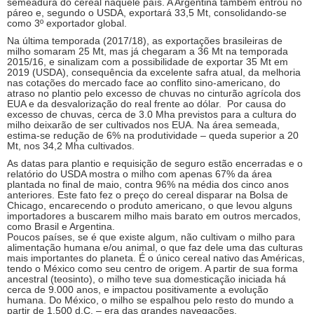
semeadura do cereal naquele país. A Argentina também entrou no
páreo e, segundo o USDA, exportará 33,5 Mt, consolidando-se
como 3º exportador global.
Na última temporada (2017/18), as exportações brasileiras de
milho somaram 25 Mt, mas já chegaram a 36 Mt na temporada
2015/16, e sinalizam com a possibilidade de exportar 35 Mt em
2019 (USDA), consequência da excelente safra atual, da melhoria
nas cotações do mercado face ao conflito sino-americano, do
atraso no plantio pelo excesso de chuvas no cinturão agrícola dos
EUA e da desvalorização do real frente ao dólar. Por causa do
excesso de chuvas, cerca de 3.0 Mha previstos para a cultura do
milho deixarão de ser cultivados nos EUA. Na área semeada,
estima-se redução de 6% na produtividade – queda superior a 20
Mt, nos 34,2 Mha cultivados.
As datas para plantio e requisição de seguro estão encerradas e o
relatório do USDA mostra o milho com apenas 67% da área
plantada no final de maio, contra 96% na média dos cinco anos
anteriores. Este fato fez o preço do cereal disparar na Bolsa de
Chicago, encarecendo o produto americano, o que levou alguns
importadores a buscarem milho mais barato em outros mercados,
como Brasil e Argentina.
Poucos países, se é que existe algum, não cultivam o milho para
alimentação humana e/ou animal, o que faz dele uma das culturas
mais importantes do planeta. É o único cereal nativo das Américas,
tendo o México como seu centro de origem. A partir de sua forma
ancestral (teosinto), o milho teve sua domesticação iniciada há
cerca de 9.000 anos, e impactou positivamente a evolução
humana. Do México, o milho se espalhou pelo resto do mundo a
partir de 1.500 d.C. – era das grandes navegações.