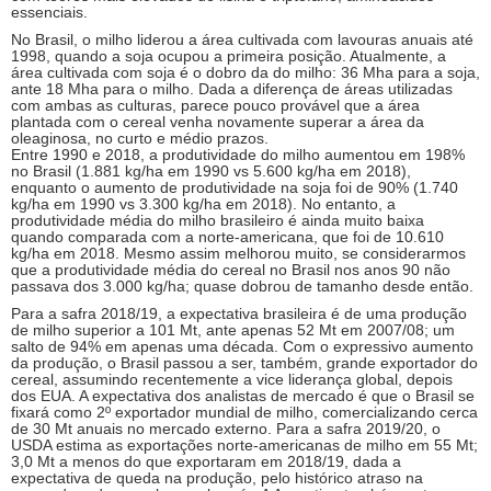
essenciais.
No Brasil, o milho liderou a área cultivada com lavouras anuais até
1998, quando a soja ocupou a primeira posição. Atualmente, a
área cultivada com soja é o dobro da do milho: 36 Mha para a soja,
ante 18 Mha para o milho. Dada a diferença de áreas utilizadas
com ambas as culturas, parece pouco provável que a área
plantada com o cereal venha novamente superar a área da
oleaginosa, no curto e médio prazos.
Entre 1990 e 2018, a produtividade do milho aumentou em 198%
no Brasil (1.881 kg/ha em 1990 vs 5.600 kg/ha em 2018),
enquanto o aumento de produtividade na soja foi de 90% (1.740
kg/ha em 1990 vs 3.300 kg/ha em 2018). No entanto, a
produtividade média do milho brasileiro é ainda muito baixa
quando comparada com a norte-americana, que foi de 10.610
kg/ha em 2018. Mesmo assim melhorou muito, se considerarmos
que a produtividade média do cereal no Brasil nos anos 90 não
passava dos 3.000 kg/ha; quase dobrou de tamanho desde então.
Para a safra 2018/19, a expectativa brasileira é de uma produção
de milho superior a 101 Mt, ante apenas 52 Mt em 2007/08; um
salto de 94% em apenas uma década. Com o expressivo aumento
da produção, o Brasil passou a ser, também, grande exportador do
cereal, assumindo recentemente a vice liderança global, depois
dos EUA. A expectativa dos analistas de mercado é que o Brasil se
fixará como 2º exportador mundial de milho, comercializando cerca
de 30 Mt anuais no mercado externo. Para a safra 2019/20, o
USDA estima as exportações norte-americanas de milho em 55 Mt;
3,0 Mt a menos do que exportaram em 2018/19, dada a
expectativa de queda na produção, pelo histórico atraso na