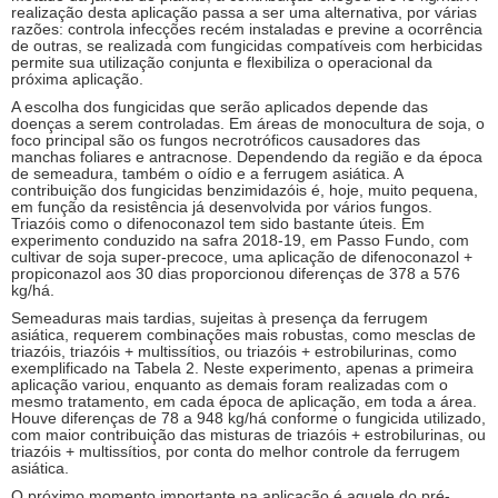
realização desta aplicação passa a ser uma alternativa, por várias
razões: controla infecções recém instaladas e previne a ocorrência
de outras, se realizada com fungicidas compatíveis com herbicidas
permite sua utilização conjunta e flexibiliza o operacional da
próxima aplicação.
A escolha dos fungicidas que serão aplicados depende das
doenças a serem controladas. Em áreas de monocultura de soja, o
foco principal são os fungos necrotróficos causadores das
manchas foliares e antracnose. Dependendo da região e da época
de semeadura, também o oídio e a ferrugem asiática. A
contribuição dos fungicidas benzimidazóis é, hoje, muito pequena,
em função da resistência já desenvolvida por vários fungos.
Triazóis como o difenoconazol tem sido bastante úteis. Em
experimento conduzido na safra 2018-19, em Passo Fundo, com
cultivar de soja super-precoce, uma aplicação de difenoconazol +
propiconazol aos 30 dias proporcionou diferenças de 378 a 576
kg/há.
Semeaduras mais tardias, sujeitas à presença da ferrugem
asiática, requerem combinações mais robustas, como mesclas de
triazóis, triazóis + multissítios, ou triazóis + estrobilurinas, como
exemplificado na Tabela 2. Neste experimento, apenas a primeira
aplicação variou, enquanto as demais foram realizadas com o
mesmo tratamento, em cada época de aplicação, em toda a área.
Houve diferenças de 78 a 948 kg/há conforme o fungicida utilizado,
com maior contribuição das misturas de triazóis + estrobilurinas, ou
triazóis + multissítios, por conta do melhor controle da ferrugem
asiática.
O próximo momento importante na aplicação é aquele do pré-