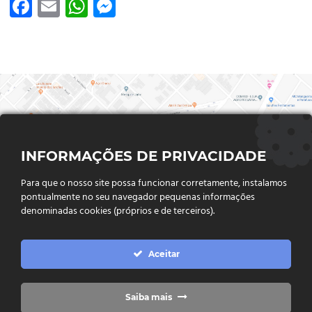
Facebook
Email
WhatsApp
Messenger
INFORMAÇÕES DE PRIVACIDADE
Para que o nosso site possa funcionar corretamente, instalamos
pontualmente no seu navegador pequenas informações
denominadas cookies (próprios e de terceiros).
FALE CONOSCO
Aceitar
Endereço:
Rua Said Abdalla, Nº 310, Jardim Rio Claro. CEP
75802-035, Jataí - GO
(64) 3632 - 2070
Saiba mais
Telefone: