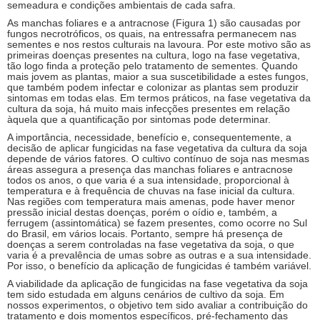
semeadura e condições ambientais de cada safra.
As manchas foliares e a antracnose (Figura 1) são causadas por
fungos necrotróficos, os quais, na entressafra permanecem nas
sementes e nos restos culturais na lavoura. Por este motivo são as
primeiras doenças presentes na cultura, logo na fase vegetativa,
tão logo finda a proteção pelo tratamento de sementes. Quando
mais jovem as plantas, maior a sua suscetibilidade a estes fungos,
que também podem infectar e colonizar as plantas sem produzir
sintomas em todas elas. Em termos práticos, na fase vegetativa da
cultura da soja, há muito mais infecções presentes em relação
àquela que a quantificação por sintomas pode determinar.
A importância, necessidade, benefício e, consequentemente, a
decisão de aplicar fungicidas na fase vegetativa da cultura da soja
depende de vários fatores. O cultivo contínuo de soja nas mesmas
áreas assegura a presença das manchas foliares e antracnose
todos os anos, o que varia é a sua intensidade, proporcional à
temperatura e à frequência de chuvas na fase inicial da cultura.
Nas regiões com temperatura mais amenas, pode haver menor
pressão inicial destas doenças, porém o oídio e, também, a
ferrugem (assintomática) se fazem presentes, como ocorre no Sul
do Brasil, em vários locais. Portanto, sempre há presença de
doenças a serem controladas na fase vegetativa da soja, o que
varia é a prevalência de umas sobre as outras e a sua intensidade.
Por isso, o benefício da aplicação de fungicidas é também variável.
A viabilidade da aplicação de fungicidas na fase vegetativa da soja
tem sido estudada em alguns cenários de cultivo da soja. Em
nossos experimentos, o objetivo tem sido avaliar a contribuição do
tratamento e dois momentos específicos, pré-fechamento das