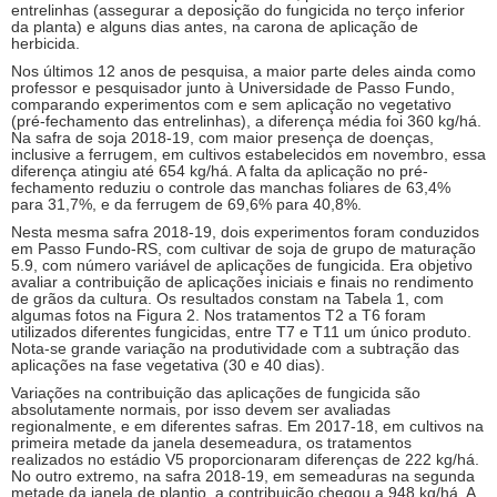
entrelinhas (assegurar a deposição do fungicida no terço inferior
da planta) e alguns dias antes, na carona de aplicação de
herbicida.
Nos últimos 12 anos de pesquisa, a maior parte deles ainda como
professor e pesquisador junto à Universidade de Passo Fundo,
comparando experimentos com e sem aplicação no vegetativo
(pré-fechamento das entrelinhas), a diferença média foi 360 kg/há.
Na safra de soja 2018-19, com maior presença de doenças,
inclusive a ferrugem, em cultivos estabelecidos em novembro, essa
diferença atingiu até 654 kg/há. A falta da aplicação no pré-
fechamento reduziu o controle das manchas foliares de 63,4%
para 31,7%, e da ferrugem de 69,6% para 40,8%.
Nesta mesma safra 2018-19, dois experimentos foram conduzidos
em Passo Fundo-RS, com cultivar de soja de grupo de maturação
5.9, com número variável de aplicações de fungicida. Era objetivo
avaliar a contribuição de aplicações iniciais e finais no rendimento
de grãos da cultura. Os resultados constam na Tabela 1, com
algumas fotos na Figura 2. Nos tratamentos T2 a T6 foram
utilizados diferentes fungicidas, entre T7 e T11 um único produto.
Nota-se grande variação na produtividade com a subtração das
aplicações na fase vegetativa (30 e 40 dias).
Variações na contribuição das aplicações de fungicida são
absolutamente normais, por isso devem ser avaliadas
regionalmente, e em diferentes safras. Em 2017-18, em cultivos na
primeira metade da janela desemeadura, os tratamentos
realizados no estádio V5 proporcionaram diferenças de 222 kg/há.
No outro extremo, na safra 2018-19, em semeaduras na segunda
metade da janela de plantio, a contribuição chegou a 948 kg/há. A