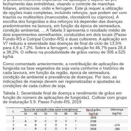
fechamento das entrelinhas, visando o controle de manchas
foliares, antracnose, oídio e ferrugem. Este já requer a utilização
de opções mais completas, incluindo reforços, que podem ser com
triazóis ou multissítios (mancozebe, clorotalonil ou cúpricos). A
escolha dos fungicidas e dos reforços irá depender das doenças
predominantes na lavoura, em função da época de semeadura,
condição ambiental, … A Tabela 3 apresenta o resultado médio de
dois experimentos semelhantes, conduzidos em dois locais (Passo
Fundo-RS e Cotripal Condor-RS) e duas cultivares. A aplicação em
V7 reduziu a severidade das doenças de final de ciclo de 13,5%
para 4,9 a 7,2%. Sobre a ferrugem, a redução foi 46,7% para 28,4
a 38,2%. O reflexo na produtividade de grãos variou de 306 a 525
kg/há.
Como comentado anteriormente, a contribuição de aplicações de
fungicida na fase vegetativa da soja varia conforme o histórico de
cada lavoura, em função da região, época de semeadura,
condição de ambiente e prevalência de doenças. Por isso, as
indicações de manejo devem ser regionalizadas e ajustadas às
condições de cada cultivo de soja.
Tabela 1: Severidade final de doença e rendimento de grãos em
função do número de aplicações de fungicida1. Cultivar com grupo
de maturação 5.9. Passo Fundo-RS, 2019