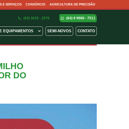
S E SERVIÇOS
CONSÓRCIO
AGRICULTURA DE PRECISÃO
(64) 3632 - 2070
(64) 9 9988 - 7511
E EQUIPAMENTOS
SEMI-NOVOS
CONTATO
MILHO
IOR DO