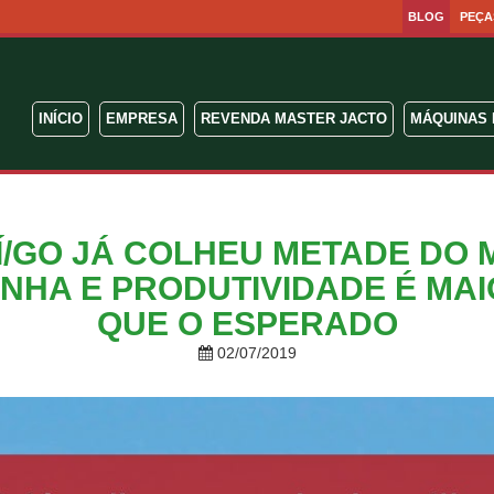
BLOG
PEÇA
INÍCIO
EMPRESA
REVENDA MASTER JACTO
MÁQUINAS 
Í/GO JÁ COLHEU METADE DO 
NHA E PRODUTIVIDADE É MA
QUE O ESPERADO
02/07/2019