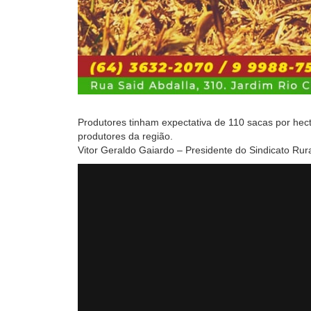
Produtores tinham expectativa de 110 sacas por hec
produtores da região.
Vitor Geraldo Gaiardo – Presidente do Sindicato Rur