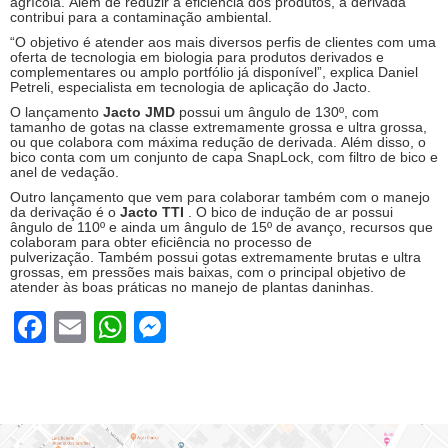
agrícola. Além de reduzir a eficiência dos produtos, a derivada
contribui para a contaminação ambiental.
“O objetivo é atender aos mais diversos perfis de clientes com uma
oferta de tecnologia em biologia para produtos derivados e
complementares ou amplo portfólio já disponível”, explica Daniel
Petreli, especialista em tecnologia de aplicação do Jacto.
O lançamento
Jacto JMD
possui um ângulo de 130º, com
tamanho de gotas na classe extremamente grossa e ultra grossa,
ou que colabora com máxima redução de derivada. Além disso, o
bico conta com um conjunto de capa SnapLock, com filtro de bico e
anel de vedação.
Outro lançamento que vem para colaborar também com o manejo
da derivação é o
Jacto TTI
. O bico de indução de ar possui
ângulo de 110º e ainda um ângulo de 15º de avanço, recursos que
colaboram para obter eficiência no processo de
pulverização. Também possui gotas extremamente brutas e ultra
grossas, em pressões mais baixas, com o principal objetivo de
atender às boas práticas no manejo de plantas daninhas.
In modernen digitalen Umgebungen ist die Kombination aus klarer Stru
Facebook
Email
WhatsApp
Messenger
W środowisku cyfrowym nowoczesnych platform uporządkowana prezenta
V prostředí digitálních platforem hraje organizace informací klíčovou
Als een mechanisch proces waarin iedere handeling nauwkeurig wordt
Als een technische structuur waarin machines samenwerken om comp
Als een proces waarin verschillende componenten binnen een machine