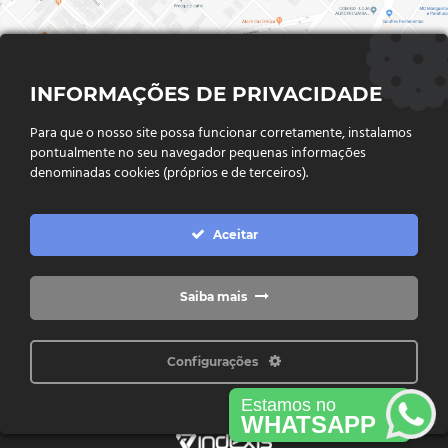
INFORMAÇÕES DE PRIVACIDADE
Para que o nosso site possa funcionar corretamente, instalamos
pontualmente no seu navegador pequenas informações
denominadas cookies (próprios e de terceiros).
FALE CONOSCO
Aceitar
Endereço:
Rua Said Abdalla, Nº 310, Jardim Rio Claro. CEP
75802-035, Jataí - GO
(64) 3632 - 2070
Telefone:
Saiba mais
(64) 9 9988 - 7511
Whatsapp:
Configurações
Copyright © 2026 Freitas Máquinas - Todos os direitos reservados
Estamos no
WHATSAPP