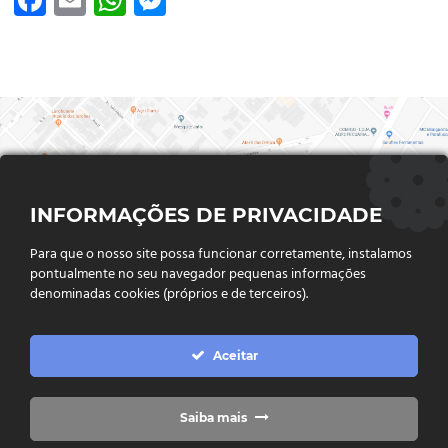
Facebook
Email
WhatsApp
Messenger
INFORMAÇÕES DE PRIVACIDADE
Para que o nosso site possa funcionar corretamente, instalamos
pontualmente no seu navegador pequenas informações
denominadas cookies (próprios e de terceiros).
FALE CONOSCO
Aceitar
Endereço:
Rua Said Abdalla, Nº 310, Jardim Rio Claro. CEP
75802-035, Jataí - GO
(64) 3632 - 2070
Telefone:
Saiba mais
(64) 9 9988 - 7511