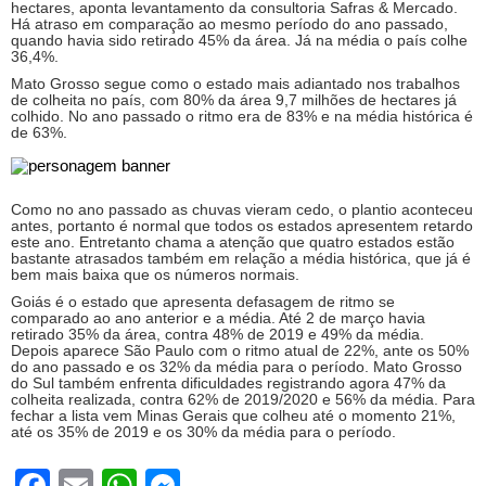
hectares, aponta levantamento da consultoria Safras & Mercado.
Há atraso em comparação ao mesmo período do ano passado,
quando havia sido retirado 45% da área. Já na média o país colhe
36,4%.
Mato Grosso segue como o estado mais adiantado nos trabalhos
de colheita no país, com 80% da área 9,7 milhões de hectares já
colhido. No ano passado o ritmo era de 83% e na média histórica é
de 63%.
Como no ano passado as chuvas vieram cedo, o plantio aconteceu
antes, portanto é normal que todos os estados apresentem retardo
este ano. Entretanto chama a atenção que quatro estados estão
bastante atrasados também em relação a média histórica, que já é
bem mais baixa que os números normais.
Goiás é o estado que apresenta defasagem de ritmo se
comparado ao ano anterior e a média. Até 2 de março havia
retirado 35% da área, contra 48% de 2019 e 49% da média.
Depois aparece São Paulo com o ritmo atual de 22%, ante os 50%
do ano passado e os 32% da média para o período. Mato Grosso
do Sul também enfrenta dificuldades registrando agora 47% da
colheita realizada, contra 62% de 2019/2020 e 56% da média. Para
fechar a lista vem Minas Gerais que colheu até o momento 21%,
até os 35% de 2019 e os 30% da média para o período.