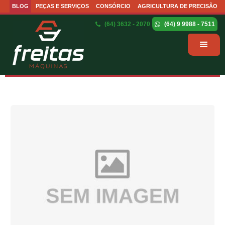
BLOG
PEÇAS E SERVIÇOS
CONSÓRCIO
AGRICULTURA DE PRECISÃO
(64) 3632 - 2070
(64) 9 9988 - 7511